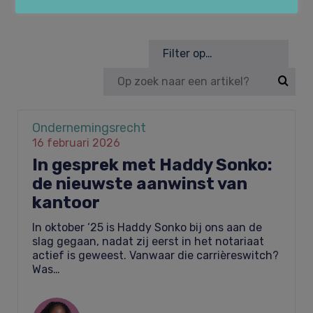
Huurrecht
Over Law&Pepper
Filter op…
Financieel recht & Insolventierecht
Onze kernwaarden
Nieuws
Ondernemings­recht
16 februari 2026
Bouwrecht & Vastgoed
Referenties
Vacatures
In gesprek met Haddy Sonko:
de nieuwste aanwinst van
kantoor
Arbeidsrecht & Arbeidsmigratie­recht
Tarieven
Contact
In oktober ‘25 is Haddy Sonko bij ons aan de
slag gegaan, nadat zij eerst in het notariaat
actief is geweest. Vanwaar die carrièreswitch?
Was…
Klachtenregeling