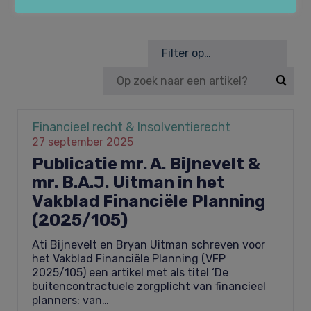
Huurrecht
Over Law&Pepper
Filter op…
Financieel recht & Insolventierecht
Onze kernwaarden
Nieuws
Financieel recht & Insolventierecht
27 september 2025
Bouwrecht & Vastgoed
Referenties
Vacatures
Publicatie mr. A. Bijnevelt &
mr. B.A.J. Uitman in het
Vakblad Financiële Planning
Arbeidsrecht & Arbeidsmigratie­recht
Tarieven
(2025/105)
Contact
Ati Bijnevelt en Bryan Uitman schreven voor
het Vakblad Financiële Planning (VFP
2025/105) een artikel met als titel ‘De
Klachtenregeling
buitencontractuele zorgplicht van financieel
planners: van…