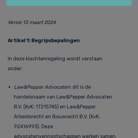
Huurrecht
Over Law&Pepper
Versie 13 maart 2024
Financieel recht & Insolventierecht
Onze kernwaarden
Nieuws
Artikel 1: Begripsbepalingen
In deze klachtenregeling wordt verstaan
Bouwrecht & Vastgoed
Referenties
Vacatures
onder:
Law&Pepper Advocaten:
dit is de
Arbeidsrecht & Arbeidsmigratie­recht
Tarieven
handelsnaam van Law&Pepper Advocaten
Contact
B.V. (KvK: 17215745) en Law&Pepper
Arbeidsrecht en Bouwrecht B.V. (KvK:
Klachtenregeling
92416993). Deze
advocatenvennootschappen werken samen.