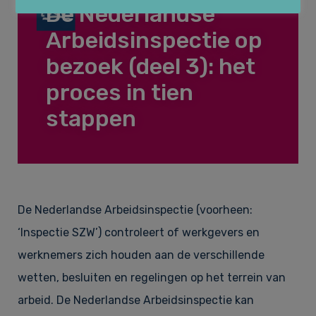
De Nederlandse
Huurrecht
Over Law&Pepper
Arbeidsinspectie op
bezoek (deel 3): het
Financieel recht & Insolventierecht
proces in tien
Onze kernwaarden
Nieuws
stappen
Bouwrecht & Vastgoed
Referenties
Vacatures
De Nederlandse Arbeidsinspectie (voorheen:
Arbeidsrecht & Arbeidsmigratie­recht
Tarieven
Contact
‘Inspectie SZW’) controleert of werkgevers en
werknemers zich houden aan de verschillende
wetten, besluiten en regelingen op het terrein van
Klachtenregeling
arbeid. De Nederlandse Arbeidsinspectie kan