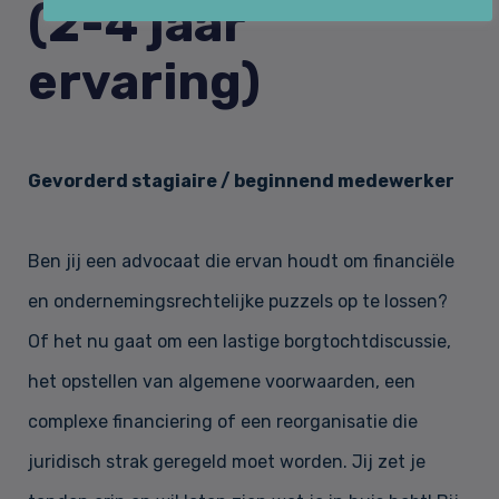
(2-4 jaar
Huurrecht
Over Law&Pepper
ervaring)
Financieel recht & Insolventierecht
Onze kernwaarden
Nieuws
Gevorderd stagiaire / beginnend medewerker
Bouwrecht & Vastgoed
Referenties
Vacatures
Ben jij een advocaat die ervan houdt om financiële
en ondernemingsrechtelijke puzzels op te lossen?
Arbeidsrecht & Arbeidsmigratie­recht
Of het nu gaat om een lastige borgtochtdiscussie,
Tarieven
Contact
het opstellen van algemene voorwaarden, een
complexe financiering of een reorganisatie die
Klachtenregeling
juridisch strak geregeld moet worden. Jij zet je