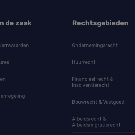
in de zaak
Rechtsgebieden
kernwaarden
Ondernemings­recht
ures
Huurrecht
ven
Financieel recht &
Insolventierecht
tenregeling
Bouwrecht & Vastgoed
Arbeidsrecht &
Arbeidsmigratie­recht