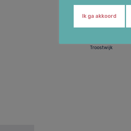
`Wij werken met v
Ik ga akkoord
praktisch kunnen 
plezierig.’
Troostwijk