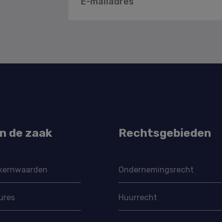
in de zaak
Rechtsgebieden
kernwaarden
Ondernemings­recht
ures
Huurrecht