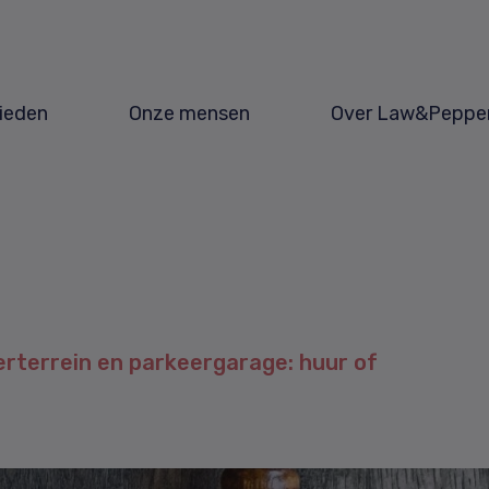
ieden
Onze mensen
Over Law&Peppe
erterrein en parkeergarage: huur of