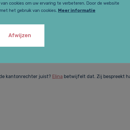
van cookies om uw ervaring te verbeteren. Door de website
 met het gebruik van cookies.
Meer informatie
oet beoordelen of hij bevoegd is kennis te nemen van een 
en de gemeente Harlingen en de huurder van een parkeerte
kantonrechter is bevoegd als sprake is van een huuroveree
Afwijzen
 huurovereenkomst is, is de rechtbank bevoegd. De kanton
een sprake is van huur, maar van een concessieovereenkoms
 de kantonrechter juist?
Elina
betwijfelt dat. Zij bespreekt h