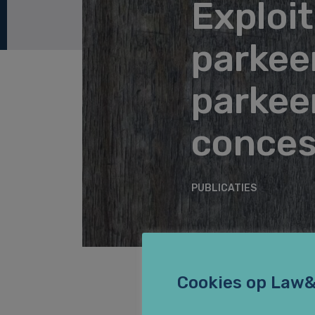
Exploi
parkee
parkee
conces
PUBLICATIES
Cookies op Law
Annotatie bij de u
(UDH:TvHB/15406)