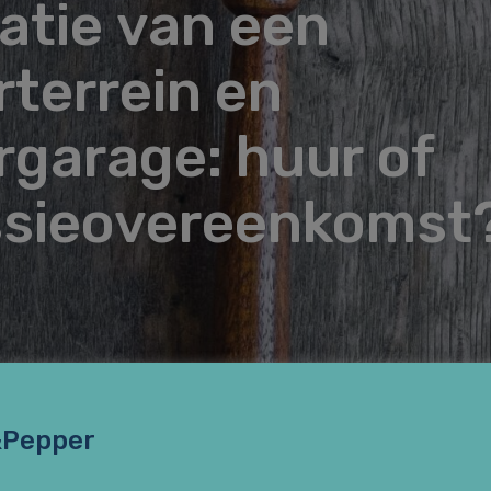
tatie van een
rterrein en
rgarage: huur of
sieovereenkomst
&Pepper
itspraak van de Kantonrechter Leeuwarden d.d. 10 juli 201