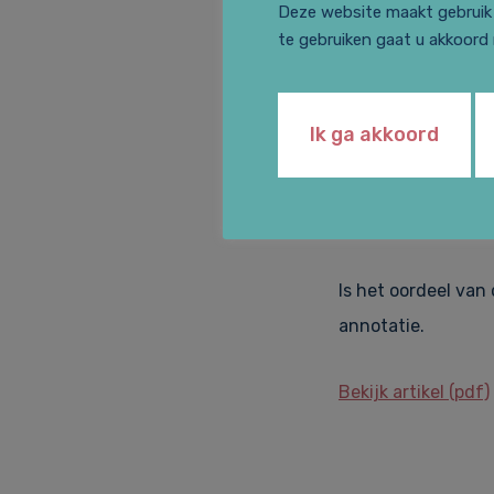
Deze website maakt gebruik 
te gebruiken gaat u akkoord
De kantonrechter m
overeenkomst tuss
parkeergarage. De 
Ik ga akkoord
overeenkomst geen
de conclusie dat g
zich onbevoegd.
Is het oordeel van
annotatie.
Bekijk artikel (pdf)