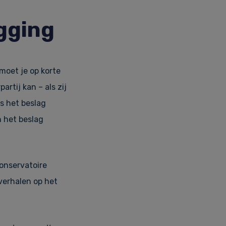
gging
moet je op korte
rtij kan – als zij
ls het beslag
n het beslag
conservatoire
verhalen op het