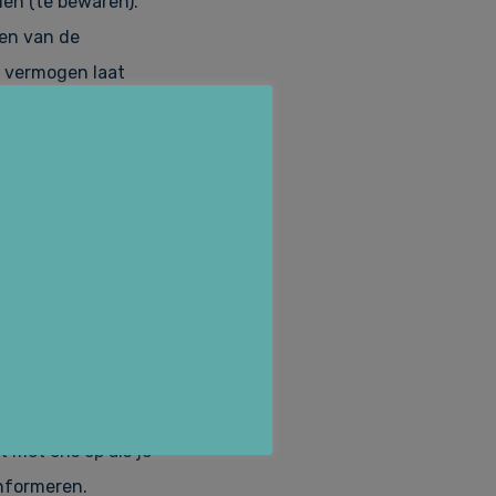
len (te bewaren).
gen van de
t vermogen laat
 de rechtbank
n ingediend. In
 er op voorhand
t gebeurt door een
n, zoals een
of bedrijfspand,
 met ons op als je
informeren.