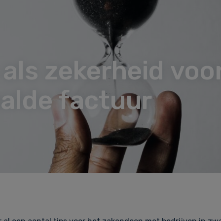
 als zekerheid voo
alde factuur