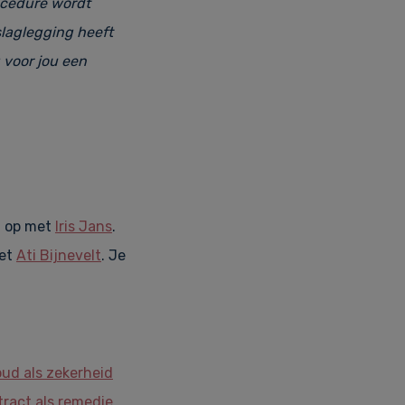
rocedure wordt
slaglegging heeft
 voor jou een
t op met
Iris Jans
.
met
Ati Bijnevelt
. Je
oud als zekerheid
tract als remedie