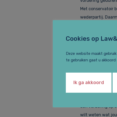
vordering gedurend
Met conservatoir b
wederpartij. Daarm
verdwijnen. Voor 
nodig.
Cookies op Law
Een verzoek tot be
Deze website maakt gebruik 
het gros van de ge
te gebruiken gaat u akkoord
over wordt ingelic
deurwaarder.
Ik ga akkoord
Je kunt beslag la
tegoed op een bank
een vordering op 
wilt weten wat jou