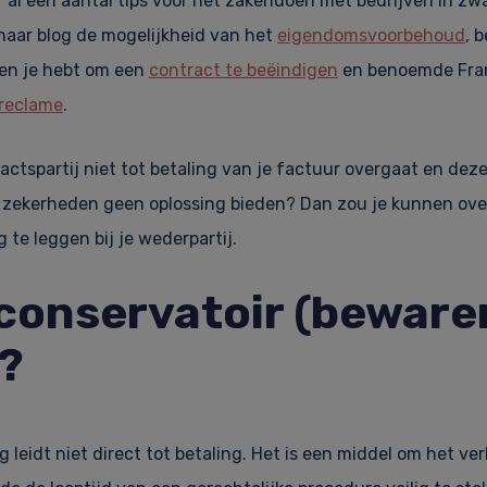
 al een aantal tips voor het zakendoen met bedrijven in zw
haar blog de mogelijkheid van het
eigendomsvoorbehoud
, 
en je hebt om een
contract te beëindigen
en benoemde Fran
 reclame
.
ractspartij niet tot betaling van je factuur overgaat en de
 zekerheden geen oplossing bieden? Dan zou je kunnen o
 te leggen bij je wederpartij.
 conservatoir (beware
?
 leidt niet direct tot betaling. Het is een middel om het ver