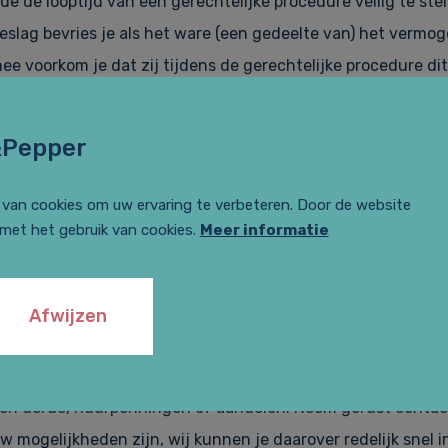
e de looptijd van een gerechtelijke procedure veilig te stel
eslag bevries je als het ware (een gedeelte van) het vermo
ee voorkom je dat zij tijdens de gerechtelijke procedure di
het leggen van conservatoir beslag heb je toestemming van
&Pepper
slaglegging moet door een advocaat bij de rechtbank worde
van cookies om uw ervaring te verbeteren. Door de website
vallen wordt diezelfde dag nog (zonder dat de wederpartij
 met het gebruik van cookies.
Meer informatie
ht) het verlof verleend en kan het beslag worden gelegd. Di
Afwijzen
ten leggen op verschillende zaken en vermogensbestanddele
rekening, loon, een vervoermiddel, inventaris, een woning 
een derde, huurpenningen of aandelen. Neem gerust contact
w mogelijkheden zijn, wij kunnen je daarover redelijk snel 