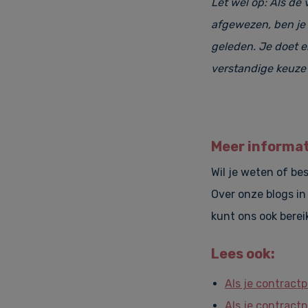
Let wel op: Als de
afgewezen, ben je 
geleden. Je doet e
verstandige keuze i
M
eer informa
Wil je weten of be
Over onze blogs i
kunt ons ook bere
Lees ook:
Als je contract
Als je contractp