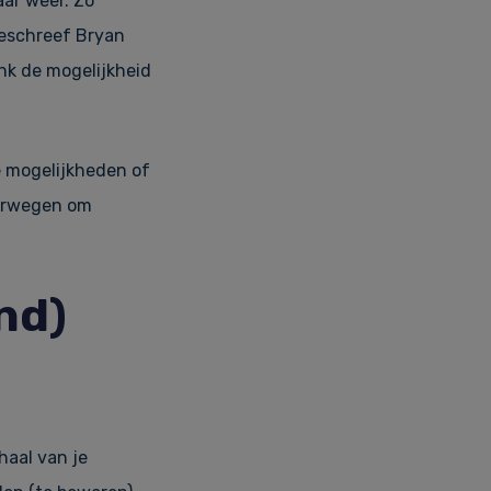
aar weer. Zo
beschreef Bryan
k de mogelijkheid
ze mogelijkheden of
verwegen om
nd)
haal van je