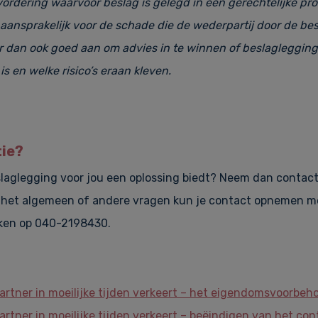
 vordering waarvoor beslag is gelegd in een gerechtelijke p
aansprakelijk voor de schade die de wederpartij door de be
r dan ook goed aan om advies in te winnen of beslaglegging
s en welke risico
’
s eraan kleven.
tie?
slaglegging voor jou een oplossing biedt? Neem dan contac
n het algemeen of andere vragen kun je contact opnemen 
iken op 040-2198430.
partner in moeilijke tijden verkeert – het eigendomsvoorbeh
artner in moeilijke tijden verkeert – beëindigen van het con