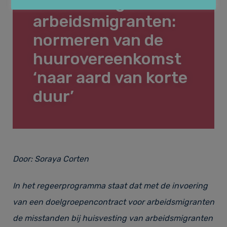
Huisvesting van
Huurrecht
Over Law&Pepper
arbeidsmigranten:
normeren van de
huurovereenkomst
Financieel recht & Insolventierecht
Onze kernwaarden
Nieuws
‘naar aard van korte
duur’
Bouwrecht & Vastgoed
Referenties
Vacatures
Arbeidsrecht & Arbeidsmigratie­recht
Tarieven
Door:
Soraya Corten
Contact
In het regeerprogramma staat dat met de invoering
van een doelgroepencontract voor arbeidsmigranten
Klachtenregeling
de misstanden bij huisvesting van arbeidsmigranten