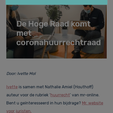
Huurrecht
Over Law&Pepper
De Hoge Raad komt
Financieel recht & Insolventierecht
met
Onze kernwaarden
Nieuws
coronahuurrechtraad
Bouwrecht & Vastgoed
Referenties
Vacatures
Door:
Ivette Mol
Arbeidsrecht & Arbeidsmigratie­recht
Tarieven
Contact
Ivette
is samen met Nathalie Amiel (Houthoff)
auteur voor de rubriek ‘
huurrecht
’ van mr-online.
Klachtenregeling
Bent u geïnteresseerd in hun bijdrage?
Mr. website
voor juristen.