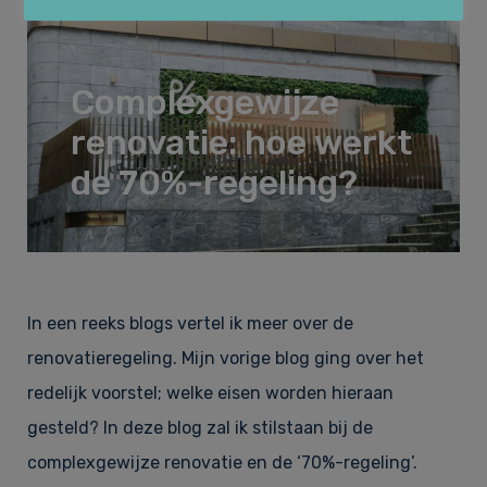
Huurrecht
Over Law&Pepper
Complexgewijze
Financieel recht & Insolventierecht
renovatie: hoe werkt
Onze kernwaarden
Nieuws
de 70%-regeling?
Bouwrecht & Vastgoed
Referenties
Vacatures
In een reeks blogs vertel ik meer over de
Arbeidsrecht & Arbeidsmigratie­recht
Tarieven
Contact
renovatieregeling. Mijn vorige blog ging over het
redelijk voorstel; welke eisen worden hieraan
gesteld? In deze blog zal ik stilstaan bij de
Klachtenregeling
complexgewijze renovatie en de ‘70%-regeling’.