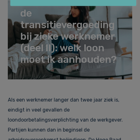
Het berekenen van
Huurrecht
Over Law&Pepper
de
transitievergoeding
bij zieke werknemer
Financieel recht & Insolventierecht
Onze kernwaarden
Nieuws
(deel II): welk loon
moet ik aanhouden?
Bouwrecht & Vastgoed
Referenties
Vacatures
Arbeidsrecht & Arbeidsmigratie­recht
Tarieven
Contact
Als een werknemer langer dan twee jaar ziek is,
eindigt in veel gevallen de
loondoorbetalingsverplichting van de werkgever.
Klachtenregeling
Partijen kunnen dan in beginsel de
arbeidsovereenkomst beëindigen. De Hoge Raad