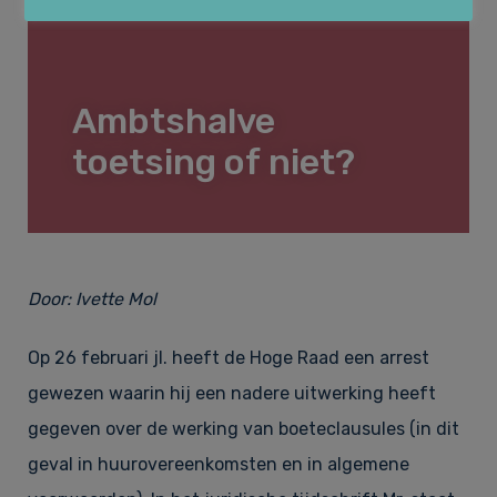
Huurrecht
Over Law&Pepper
Ambtshalve
Financieel recht & Insolventierecht
Onze kernwaarden
Nieuws
toetsing of niet?
Bouwrecht & Vastgoed
Referenties
Vacatures
Door:
Ivette Mol
Arbeidsrecht & Arbeidsmigratie­recht
Tarieven
Contact
Op 26 februari jl. heeft de Hoge Raad een arrest
gewezen waarin hij een nadere uitwerking heeft
gegeven over de werking van boeteclausules (in dit
Klachtenregeling
geval in huurovereenkomsten en in algemene