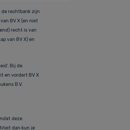
de rechtbank zijn
van BV X (en niet
end) recht is van
ap van BV X) en
id’. Bij de
it en vordert BV X
ukens B.V.
omdat deze
iteit dan kun je