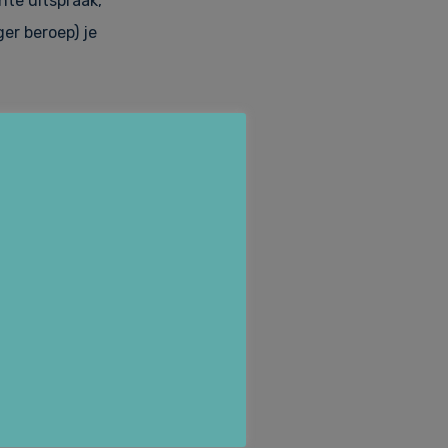
te uitspraak,
ger beroep) je
organisatie, onder
daan, waarna BV X
ngen zijn er hier
uurder van BV X
rdert schade
ranchisenemer)
vanwege gemiste