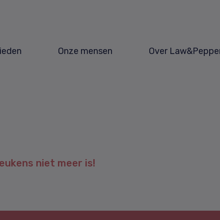
ieden
Onze mensen
Over Law&Peppe
eukens niet meer is!