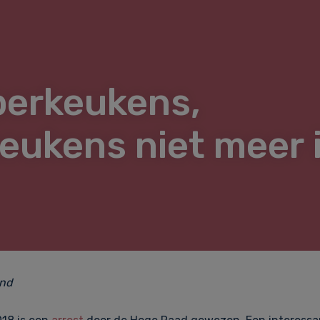
perkeukens,
eukens niet meer i
and