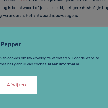
18 is een
arrest
door de Hoge Raad gewezen. Een interessan
aag is beantwoord of je als eiser bij het gerechtshof (in ho
g veranderen. Het antwoord is bevestigend.
ndelen in ‘Superkeukens’ verkocht aan Euretco, een inkoop
arden. Euretco zou niet aan deze voorwaarden hebben vol
&Pepper
t ingesteld bij de rechtbank. Van de drie ingestelde vorderi
van cookies om uw ervaring te verbeteren. Door de website
 met het gebruik van cookies.
Meer informatie
n aandeelhoudersvergadering moeten beleggen om de best
 te benoemen, hetgeen Euretco niet heeft gedaan. BV X vo
e commissariaatinkomsten;
Afwijzen
n vestiging van Superkeukens in Bergen op Zoom (nieuwe f
den, hetgeen zij niet heeft gedaan. BV X vordert schade 
msten.